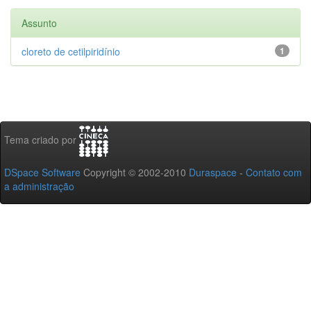
Assunto
cloreto de cetilpiridínio
1
Tema criado por
DSpace Software
Copyright © 2002-2010
Duraspace
-
Contato com
a administração