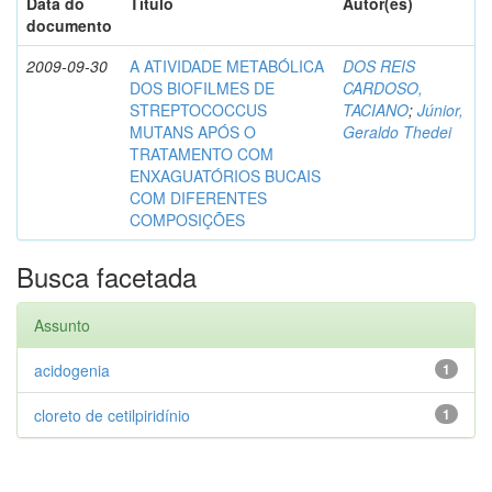
Data do
Título
Autor(es)
documento
2009-09-30
A ATIVIDADE METABÓLICA
DOS REIS
DOS BIOFILMES DE
CARDOSO,
STREPTOCOCCUS
TACIANO
;
Júnior,
MUTANS APÓS O
Geraldo Thedei
TRATAMENTO COM
ENXAGUATÓRIOS BUCAIS
COM DIFERENTES
COMPOSIÇÕES
Busca facetada
Assunto
acidogenia
1
cloreto de cetilpiridínio
1