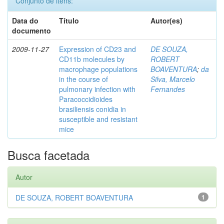
Conjunto de itens:
Data do
Título
Autor(es)
documento
2009-11-27
Expression of CD23 and
DE SOUZA,
CD11b molecules by
ROBERT
macrophage populations
BOAVENTURA
;
da
in the course of
Silva, Marcelo
pulmonary infection with
Fernandes
Paracoccidioides
brasiliensis conidia in
susceptible and resistant
mice
Busca facetada
Autor
DE SOUZA, ROBERT BOAVENTURA
1