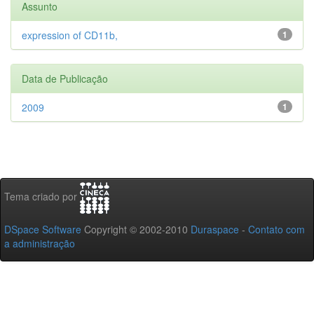
Assunto
expression of CD11b,
1
Data de Publicação
2009
1
Tema criado por
DSpace Software
Copyright © 2002-2010
Duraspace
-
Contato com
a administração