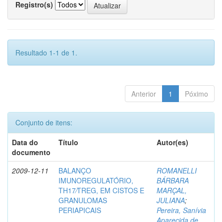
Registro(s)
Resultado 1-1 de 1.
Anterior
1
Póximo
Conjunto de itens:
Data do
Título
Autor(es)
documento
2009-12-11
BALANÇO
ROMANELLI
IMUNOREGULATÓRIO,
BÁRBARA
TH17⁄TREG, EM CISTOS E
MARÇAL,
GRANULOMAS
JULIANA
;
PERIAPICAIS
Pereira, Sanívia
Aparecida de