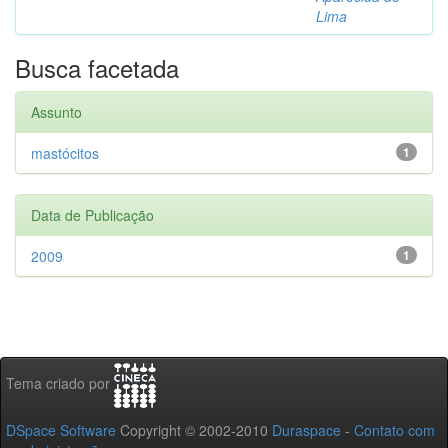
Lima
Busca facetada
Assunto
mastócitos
1
Data de Publicação
2009
1
Tema criado por
DSpace Software
Copyright © 2002-2010
Duraspace
-
Contato com