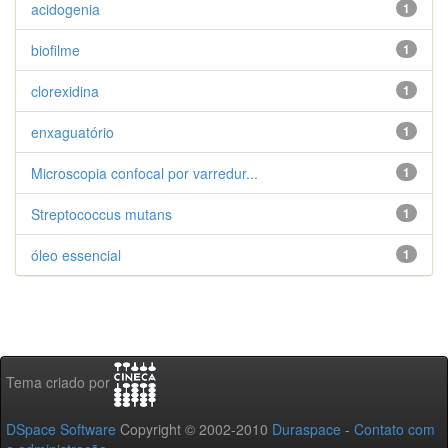
acidogenia
1
biofilme
1
clorexidina
1
enxaguatório
1
Microscopia confocal por varredur...
1
Streptococcus mutans
1
óleo essencial
1
Tema criado por
DSpace Software
Copyright © 2002-2010
Duraspace
-
Contato com