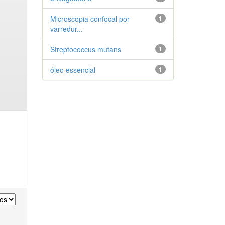
Microscopia confocal por
1
varredur...
Streptococcus mutans
1
óleo essencial
1