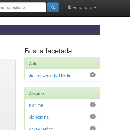
Entrar em:
Busca facetada
Autor
Júnior, Geraldo Thedei
1
Assunto
biofilme
1
clorexidina
1
enxaguatório
1