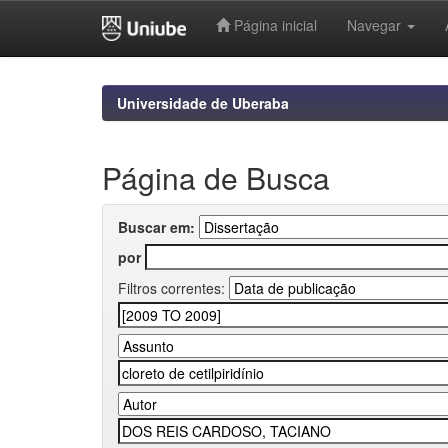
Página inicial
Navegar
Skip
navigation
Universidade de Uberaba
Página de Busca
Buscar em:
por
Filtros correntes: