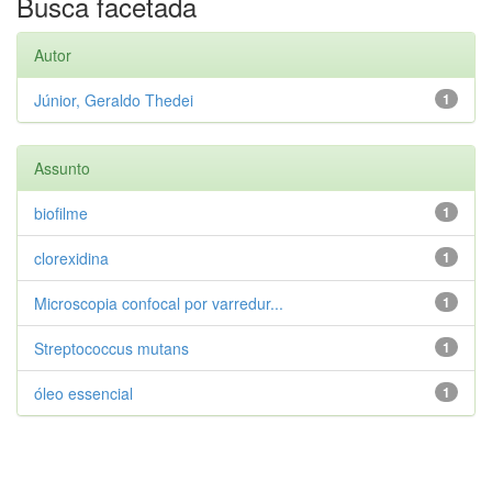
Busca facetada
Autor
Júnior, Geraldo Thedei
1
Assunto
biofilme
1
clorexidina
1
Microscopia confocal por varredur...
1
Streptococcus mutans
1
óleo essencial
1