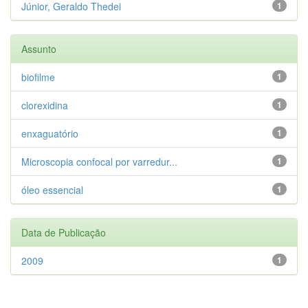
Júnior, Geraldo Thedei
1
Assunto
biofilme
1
clorexidina
1
enxaguatório
1
Microscopia confocal por varredur...
1
óleo essencial
1
Data de Publicação
2009
1