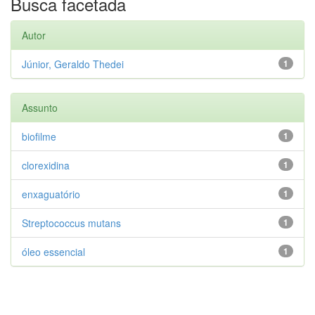
Busca facetada
Autor
Júnior, Geraldo Thedei
1
Assunto
biofilme
1
clorexidina
1
enxaguatório
1
Streptococcus mutans
1
óleo essencial
1