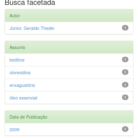
Busca facetada
Autor
Júnior, Geraldo Thedei
1
Assunto
biofilme
1
clorexidina
1
enxaguatório
1
óleo essencial
1
Data de Publicação
2009
1