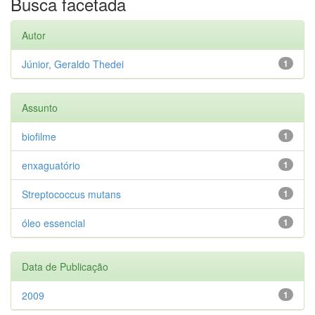
Busca facetada
Autor
Júnior, Geraldo Thedei
1
Assunto
biofilme
1
enxaguatório
1
Streptococcus mutans
1
óleo essencial
1
Data de Publicação
2009
1