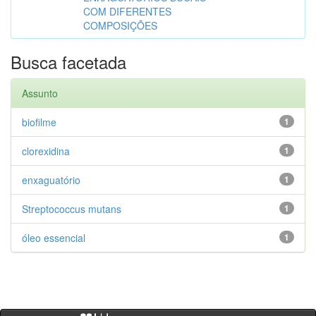
COM DIFERENTES
COMPOSIÇÕES
Busca facetada
Assunto
biofilme
1
clorexidina
1
enxaguatório
1
Streptococcus mutans
1
óleo essencial
1