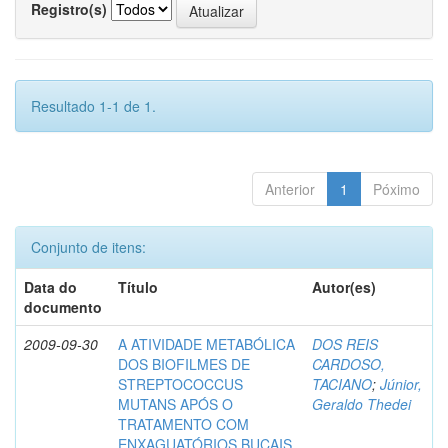
Registro(s)
Resultado 1-1 de 1.
Anterior
1
Póximo
Conjunto de itens:
Data do
Título
Autor(es)
documento
2009-09-30
A ATIVIDADE METABÓLICA
DOS REIS
DOS BIOFILMES DE
CARDOSO,
STREPTOCOCCUS
TACIANO
;
Júnior,
MUTANS APÓS O
Geraldo Thedei
TRATAMENTO COM
ENXAGUATÓRIOS BUCAIS