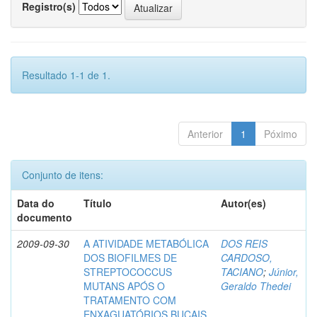
Registro(s)
Resultado 1-1 de 1.
Anterior
1
Póximo
Conjunto de itens:
Data do
Título
Autor(es)
documento
2009-09-30
A ATIVIDADE METABÓLICA
DOS REIS
DOS BIOFILMES DE
CARDOSO,
STREPTOCOCCUS
TACIANO
;
Júnior,
MUTANS APÓS O
Geraldo Thedei
TRATAMENTO COM
ENXAGUATÓRIOS BUCAIS