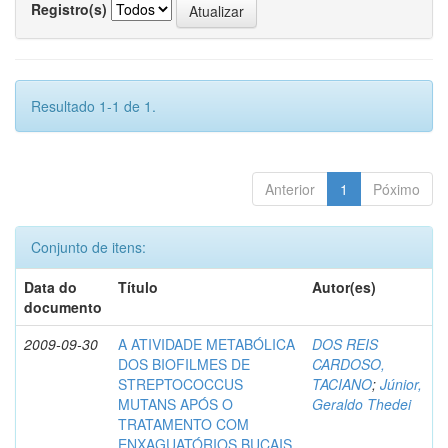
Registro(s)
Resultado 1-1 de 1.
Anterior
1
Póximo
Conjunto de itens:
Data do
Título
Autor(es)
documento
2009-09-30
A ATIVIDADE METABÓLICA
DOS REIS
DOS BIOFILMES DE
CARDOSO,
STREPTOCOCCUS
TACIANO
;
Júnior,
MUTANS APÓS O
Geraldo Thedei
TRATAMENTO COM
ENXAGUATÓRIOS BUCAIS