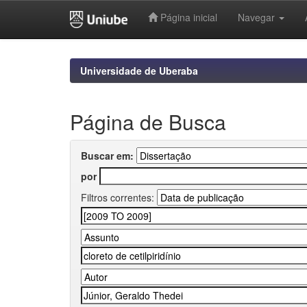
Página inicial
Navegar
Skip
navigation
Universidade de Uberaba
Página de Busca
Buscar em:
por
Filtros correntes: