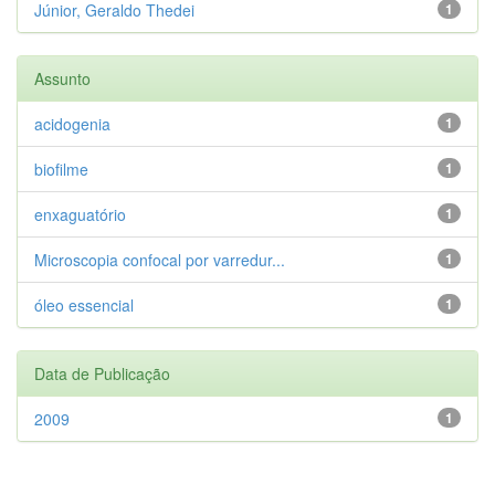
Júnior, Geraldo Thedei
1
Assunto
acidogenia
1
biofilme
1
enxaguatório
1
Microscopia confocal por varredur...
1
óleo essencial
1
Data de Publicação
2009
1