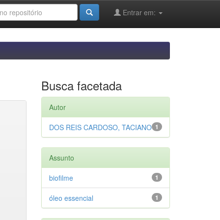
Entrar em:
Busca facetada
Autor
DOS REIS CARDOSO, TACIANO
1
Assunto
biofilme
1
óleo essencial
1