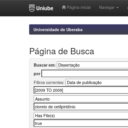
Página inicial
Navegar
Skip
navigation
Universidade de Uberaba
Página de Busca
Buscar em:
por
Filtros correntes: