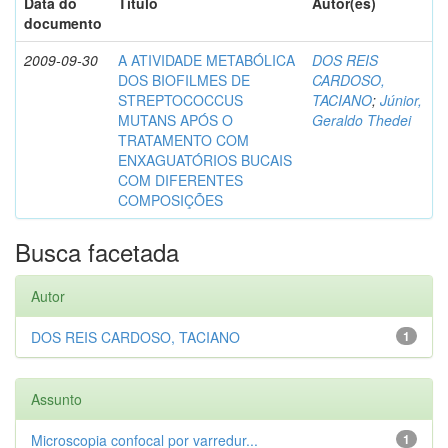
Data do
Título
Autor(es)
documento
2009-09-30
A ATIVIDADE METABÓLICA
DOS REIS
DOS BIOFILMES DE
CARDOSO,
STREPTOCOCCUS
TACIANO
;
Júnior,
MUTANS APÓS O
Geraldo Thedei
TRATAMENTO COM
ENXAGUATÓRIOS BUCAIS
COM DIFERENTES
COMPOSIÇÕES
Busca facetada
Autor
DOS REIS CARDOSO, TACIANO
1
Assunto
Microscopia confocal por varredur...
1