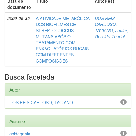
Data do
Título
Autor(es)
documento
2009-09-30
A ATIVIDADE METABÓLICA
DOS REIS
DOS BIOFILMES DE
CARDOSO,
STREPTOCOCCUS
TACIANO
;
Júnior,
MUTANS APÓS O
Geraldo Thedei
TRATAMENTO COM
ENXAGUATÓRIOS BUCAIS
COM DIFERENTES
COMPOSIÇÕES
Busca facetada
Autor
DOS REIS CARDOSO, TACIANO
1
Assunto
acidogenia
1