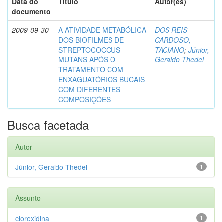
Data do
Título
Autor(es)
documento
2009-09-30
A ATIVIDADE METABÓLICA
DOS REIS
DOS BIOFILMES DE
CARDOSO,
STREPTOCOCCUS
TACIANO
;
Júnior,
MUTANS APÓS O
Geraldo Thedei
TRATAMENTO COM
ENXAGUATÓRIOS BUCAIS
COM DIFERENTES
COMPOSIÇÕES
Busca facetada
Autor
Júnior, Geraldo Thedei
1
Assunto
clorexidina
1