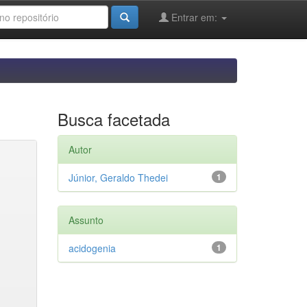
Entrar em:
Busca facetada
Autor
Júnior, Geraldo Thedei
1
Assunto
acidogenia
1