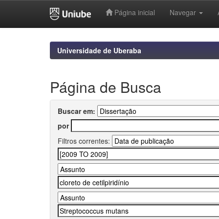
Página inicial
Navegar
Skip
navigation
Universidade de Uberaba
Página de Busca
Buscar em:
por
Filtros correntes: