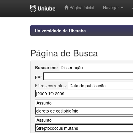
Página inicial
Navegar
Skip
navigation
Universidade de Uberaba
Página de Busca
Buscar em:
por
Filtros correntes: