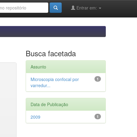
Entrar em:
Busca facetada
Assunto
Microscopia confocal por
1
varredur...
Data de Publicação
2009
1