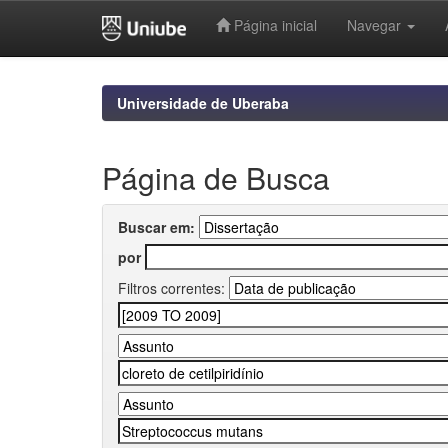
Página inicial
Navegar
Skip
navigation
Universidade de Uberaba
Página de Busca
Buscar em:
por
Filtros correntes: