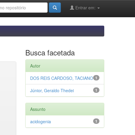
Entrar em:
Busca facetada
Autor
DOS REIS CARDOSO, TACIANO
1
Júnior, Geraldo Thedei
1
Assunto
acidogenia
1