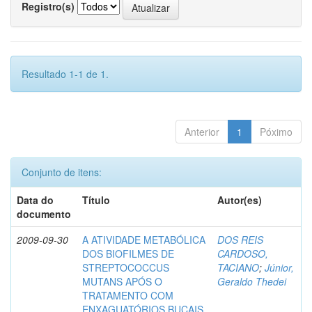
Registro(s)
Resultado 1-1 de 1.
Anterior
1
Póximo
Conjunto de itens:
Data do
Título
Autor(es)
documento
2009-09-30
A ATIVIDADE METABÓLICA
DOS REIS
DOS BIOFILMES DE
CARDOSO,
STREPTOCOCCUS
TACIANO
;
Júnior,
MUTANS APÓS O
Geraldo Thedei
TRATAMENTO COM
ENXAGUATÓRIOS BUCAIS