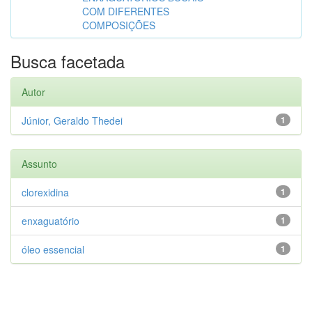
COM DIFERENTES
COMPOSIÇÕES
Busca facetada
Autor
Júnior, Geraldo Thedei
1
Assunto
clorexidina
1
enxaguatório
1
óleo essencial
1