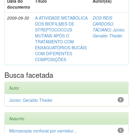
Data do
Título
Autor(es)
documento
2009-09-30
A ATIVIDADE METABÓLICA
DOS REIS
DOS BIOFILMES DE
CARDOSO,
STREPTOCOCCUS
TACIANO
;
Júnior,
MUTANS APÓS O
Geraldo Thedei
TRATAMENTO COM
ENXAGUATÓRIOS BUCAIS
COM DIFERENTES
COMPOSIÇÕES
Busca facetada
Autor
Júnior, Geraldo Thedei
1
Assunto
Microscopia confocal por varredur...
1