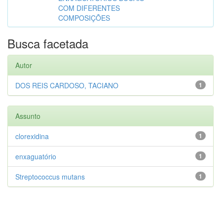
COM DIFERENTES
COMPOSIÇÕES
Busca facetada
Autor
DOS REIS CARDOSO, TACIANO
1
Assunto
clorexidina
1
enxaguatório
1
Streptococcus mutans
1