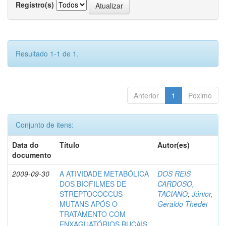
Registro(s)
Resultado 1-1 de 1.
Anterior
1
Póximo
Conjunto de itens:
Data do
Título
Autor(es)
documento
2009-09-30
A ATIVIDADE METABÓLICA
DOS REIS
DOS BIOFILMES DE
CARDOSO,
STREPTOCOCCUS
TACIANO
;
Júnior,
MUTANS APÓS O
Geraldo Thedei
TRATAMENTO COM
ENXAGUATÓRIOS BUCAIS