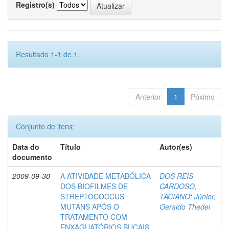
Registro(s)
Resultado 1-1 de 1.
Anterior
1
Póximo
Conjunto de itens:
Data do
Título
Autor(es)
documento
2009-09-30
A ATIVIDADE METABÓLICA
DOS REIS
DOS BIOFILMES DE
CARDOSO,
STREPTOCOCCUS
TACIANO
;
Júnior,
MUTANS APÓS O
Geraldo Thedei
TRATAMENTO COM
ENXAGUATÓRIOS BUCAIS