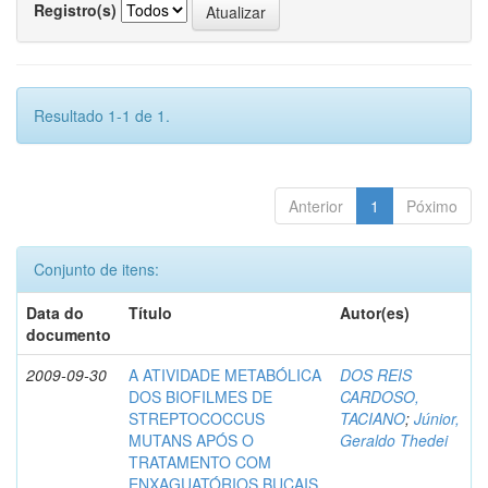
Registro(s)
Resultado 1-1 de 1.
Anterior
1
Póximo
Conjunto de itens:
Data do
Título
Autor(es)
documento
2009-09-30
A ATIVIDADE METABÓLICA
DOS REIS
DOS BIOFILMES DE
CARDOSO,
STREPTOCOCCUS
TACIANO
;
Júnior,
MUTANS APÓS O
Geraldo Thedei
TRATAMENTO COM
ENXAGUATÓRIOS BUCAIS