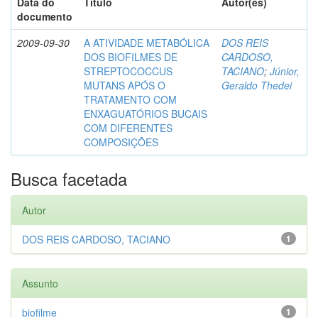
Data do
Título
Autor(es)
documento
2009-09-30
A ATIVIDADE METABÓLICA
DOS REIS
DOS BIOFILMES DE
CARDOSO,
STREPTOCOCCUS
TACIANO
;
Júnior,
MUTANS APÓS O
Geraldo Thedei
TRATAMENTO COM
ENXAGUATÓRIOS BUCAIS
COM DIFERENTES
COMPOSIÇÕES
Busca facetada
Autor
DOS REIS CARDOSO, TACIANO
1
Assunto
biofilme
1