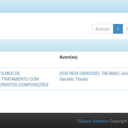
Anterior
1
Autor(es)
FILMES DE
DOS REIS CARDOSO, TACIANO
;
Júni
O TRATAMENTO COM
Geraldo Thedei
FERENTES COMPOSIÇÕES
DSpace Software
Copyright