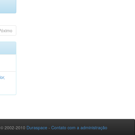
Póximo
or,
 © 2002-2010
Duraspace
-
Contato com a administração