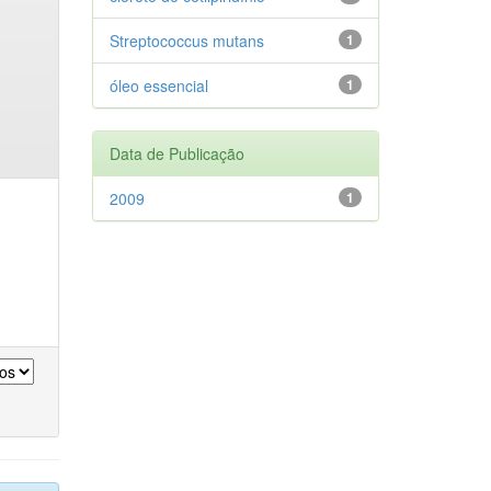
Streptococcus mutans
1
óleo essencial
1
Data de Publicação
2009
1