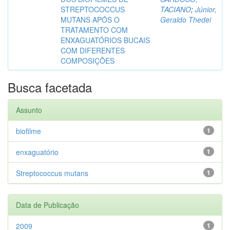
STREPTOCOCCUS
TACIANO
;
Júnior,
MUTANS APÓS O
Geraldo Thedei
TRATAMENTO COM
ENXAGUATÓRIOS BUCAIS
COM DIFERENTES
COMPOSIÇÕES
Busca facetada
Assunto
biofilme
1
enxaguatório
1
Streptococcus mutans
1
Data de Publicação
2009
1