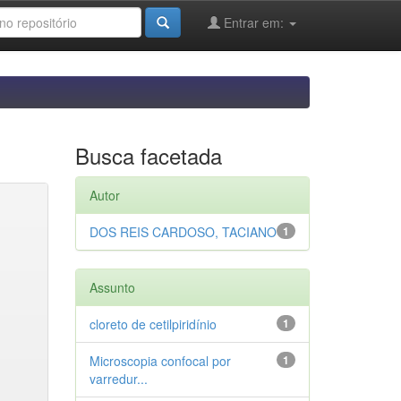
Entrar em:
Busca facetada
Autor
DOS REIS CARDOSO, TACIANO
1
Assunto
cloreto de cetilpiridínio
1
Microscopia confocal por
1
varredur...