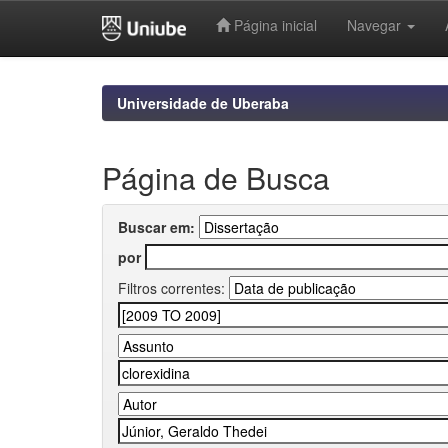
Página inicial
Navegar
Skip
navigation
Universidade de Uberaba
Página de Busca
Buscar em:
por
Filtros correntes: