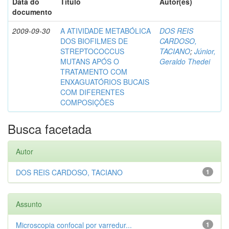
Data do
Título
Autor(es)
documento
2009-09-30
A ATIVIDADE METABÓLICA
DOS REIS
DOS BIOFILMES DE
CARDOSO,
STREPTOCOCCUS
TACIANO
;
Júnior,
MUTANS APÓS O
Geraldo Thedei
TRATAMENTO COM
ENXAGUATÓRIOS BUCAIS
COM DIFERENTES
COMPOSIÇÕES
Busca facetada
Autor
DOS REIS CARDOSO, TACIANO
1
Assunto
Microscopia confocal por varredur...
1