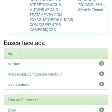
STREPTOCOCCUS
TACIANO
;
Júnior,
MUTANS APÓS O
Geraldo Thedei
TRATAMENTO COM
ENXAGUATÓRIOS BUCAIS
COM DIFERENTES
COMPOSIÇÕES
Busca facetada
Assunto
biofilme
1
Microscopia confocal por varredur...
1
óleo essencial
1
Data de Publicação
2009
1