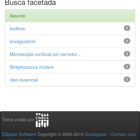
Busca facetada
Assunto
biofilme
1
enxaguatório
1
Microscopia confocal por varredur...
1
Streptococcus mutans
1
óleo essencial
1
Tema criado por
DSpace Software
Copyright © 2002-2010
Duraspace
-
Contato com