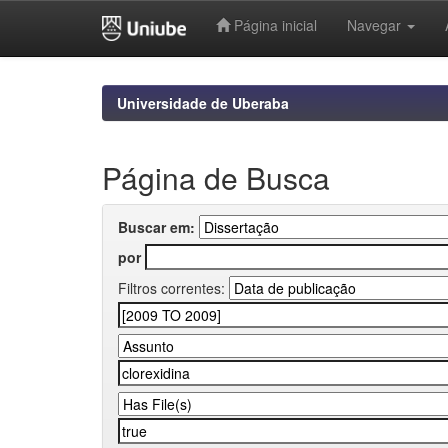
Página inicial
Navegar
Skip
navigation
Universidade de Uberaba
Página de Busca
Buscar em:
por
Filtros correntes: