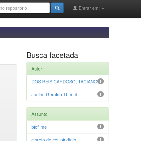
Entrar em:
Busca facetada
Autor
DOS REIS CARDOSO, TACIANO
1
Júnior, Geraldo Thedei
1
Assunto
biofilme
1
cloreto de cetilpiridínio
1