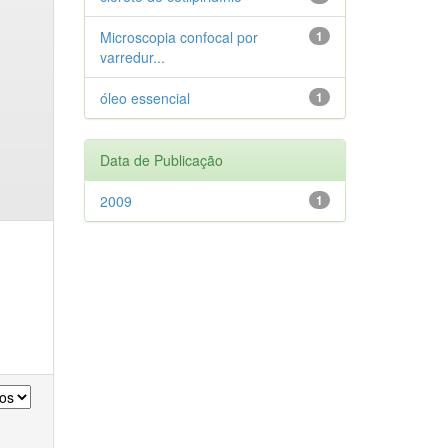
Microscopia confocal por
1
varredur...
óleo essencial
1
Data de Publicação
2009
1