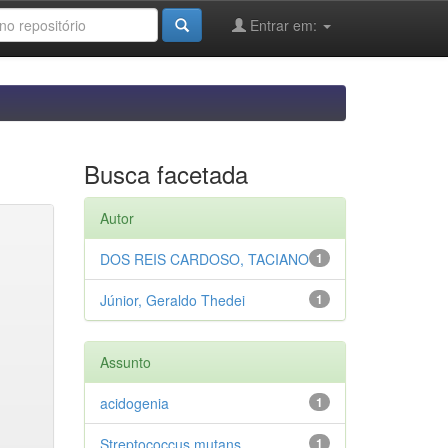
Entrar em:
Busca facetada
Autor
DOS REIS CARDOSO, TACIANO
1
Júnior, Geraldo Thedei
1
Assunto
acidogenia
1
Streptococcus mutans
1