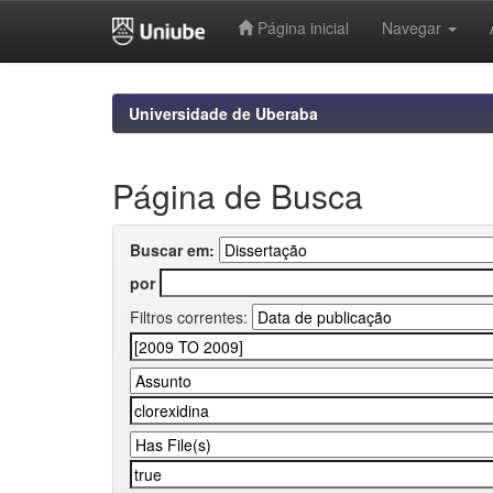
Página inicial
Navegar
Skip
navigation
Universidade de Uberaba
Página de Busca
Buscar em:
por
Filtros correntes: