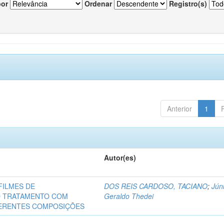
por
Ordenar
Registro(s)
Anterior
1
Autor(es)
FILMES DE
DOS REIS CARDOSO, TACIANO
;
Júni
O TRATAMENTO COM
Geraldo Thedei
FERENTES COMPOSIÇÕES