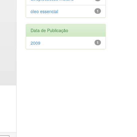
óleo essencial
1
Data de Publicação
2009
1