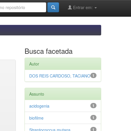
Entrar em:
Busca facetada
Autor
DOS REIS CARDOSO, TACIANO
1
Assunto
acidogenia
1
biofilme
1
Streptococcus mutans
1