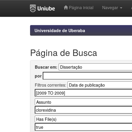
Página inicial
Navegar
Skip
navigation
Universidade de Uberaba
Página de Busca
Buscar em:
por
Filtros correntes: