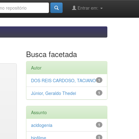
Entrar em:
Busca facetada
Autor
DOS REIS CARDOSO, TACIANO
1
Júnior, Geraldo Thedei
1
Assunto
acidogenia
1
biofilme
1