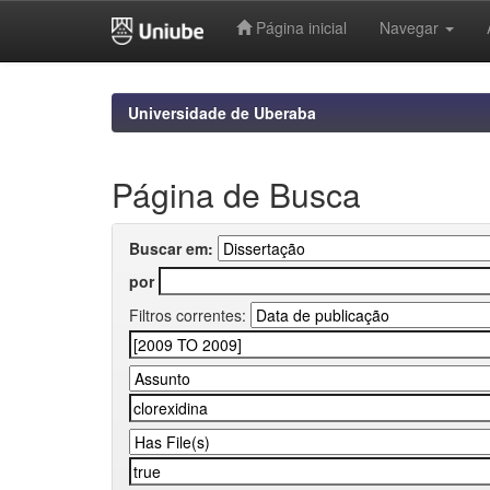
Página inicial
Navegar
Skip
navigation
Universidade de Uberaba
Página de Busca
Buscar em:
por
Filtros correntes: