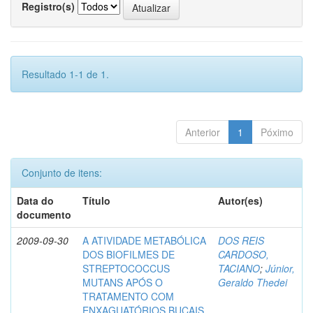
Registro(s)
Resultado 1-1 de 1.
Anterior
1
Póximo
Conjunto de itens:
Data do
Título
Autor(es)
documento
2009-09-30
A ATIVIDADE METABÓLICA
DOS REIS
DOS BIOFILMES DE
CARDOSO,
STREPTOCOCCUS
TACIANO
;
Júnior,
MUTANS APÓS O
Geraldo Thedei
TRATAMENTO COM
ENXAGUATÓRIOS BUCAIS