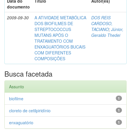
Data do
Título
Autor(es)
documento
2009-09-30
A ATIVIDADE METABÓLICA
DOS REIS
DOS BIOFILMES DE
CARDOSO,
STREPTOCOCCUS
TACIANO
;
Júnior,
MUTANS APÓS O
Geraldo Thedei
TRATAMENTO COM
ENXAGUATÓRIOS BUCAIS
COM DIFERENTES
COMPOSIÇÕES
Busca facetada
Assunto
biofilme
1
cloreto de cetilpiridínio
1
enxaguatório
1