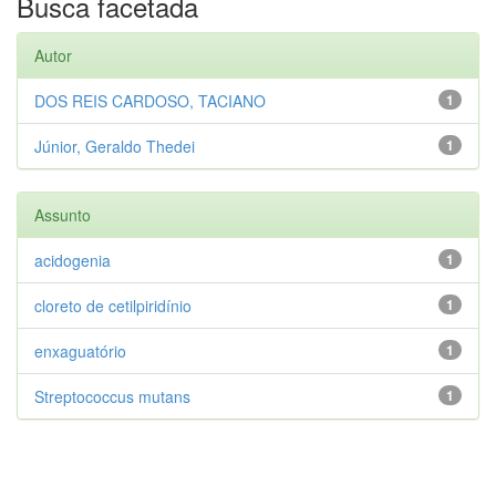
Busca facetada
Autor
DOS REIS CARDOSO, TACIANO
1
Júnior, Geraldo Thedei
1
Assunto
acidogenia
1
cloreto de cetilpiridínio
1
enxaguatório
1
Streptococcus mutans
1