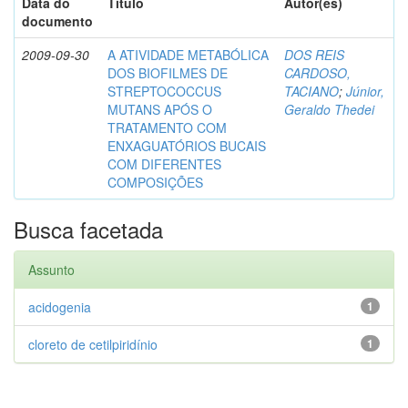
Data do
Título
Autor(es)
documento
2009-09-30
A ATIVIDADE METABÓLICA
DOS REIS
DOS BIOFILMES DE
CARDOSO,
STREPTOCOCCUS
TACIANO
;
Júnior,
MUTANS APÓS O
Geraldo Thedei
TRATAMENTO COM
ENXAGUATÓRIOS BUCAIS
COM DIFERENTES
COMPOSIÇÕES
Busca facetada
Assunto
acidogenia
1
cloreto de cetilpiridínio
1