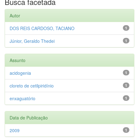
Busca facetada
Autor
DOS REIS CARDOSO, TACIANO
1
Júnior, Geraldo Thedei
1
Assunto
acidogenia
1
cloreto de cetilpiridínio
1
enxaguatório
1
Data de Publicação
2009
1