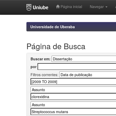
Página inicial
Navegar
Skip
navigation
Universidade de Uberaba
Página de Busca
Buscar em:
por
Filtros correntes: