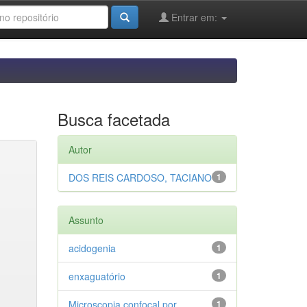
Entrar em:
Busca facetada
Autor
DOS REIS CARDOSO, TACIANO
1
Assunto
acidogenia
1
enxaguatório
1
Microscopia confocal por
1