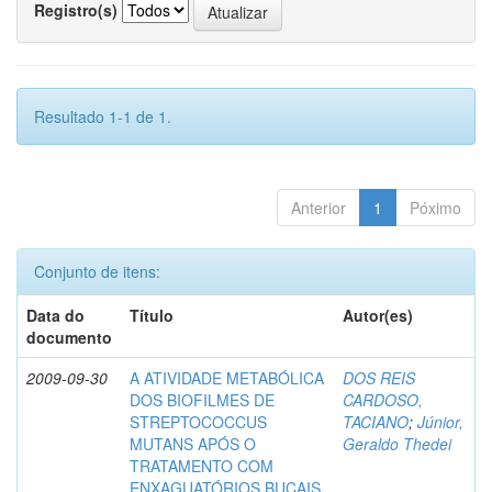
Registro(s)
Resultado 1-1 de 1.
Anterior
1
Póximo
Conjunto de itens:
Data do
Título
Autor(es)
documento
2009-09-30
A ATIVIDADE METABÓLICA
DOS REIS
DOS BIOFILMES DE
CARDOSO,
STREPTOCOCCUS
TACIANO
;
Júnior,
MUTANS APÓS O
Geraldo Thedei
TRATAMENTO COM
ENXAGUATÓRIOS BUCAIS