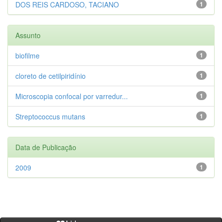
DOS REIS CARDOSO, TACIANO
1
Assunto
biofilme
1
cloreto de cetilpiridínio
1
Microscopia confocal por varredur...
1
Streptococcus mutans
1
Data de Publicação
2009
1