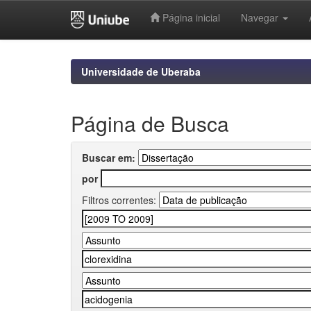
Página inicial
Navegar
Skip
navigation
Universidade de Uberaba
Página de Busca
Buscar em:
por
Filtros correntes: