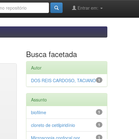
Entrar em:
Busca facetada
Autor
DOS REIS CARDOSO, TACIANO
1
Assunto
biofilme
1
cloreto de cetilpiridínio
1
Microscopia confocal por
1