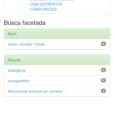
COM DIFERENTES
COMPOSIÇÕES
Busca facetada
Autor
Júnior, Geraldo Thedei
1
Assunto
acidogenia
1
enxaguatório
1
Microscopia confocal por varredur...
1