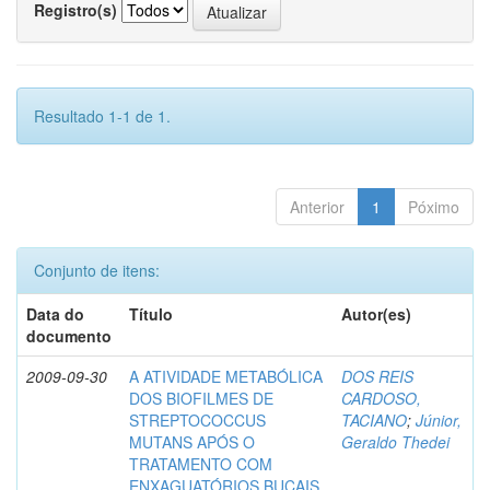
Registro(s)
Resultado 1-1 de 1.
Anterior
1
Póximo
Conjunto de itens:
Data do
Título
Autor(es)
documento
2009-09-30
A ATIVIDADE METABÓLICA
DOS REIS
DOS BIOFILMES DE
CARDOSO,
STREPTOCOCCUS
TACIANO
;
Júnior,
MUTANS APÓS O
Geraldo Thedei
TRATAMENTO COM
ENXAGUATÓRIOS BUCAIS