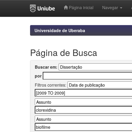
Página inicial
Navegar
Skip
navigation
Universidade de Uberaba
Página de Busca
Buscar em:
por
Filtros correntes: